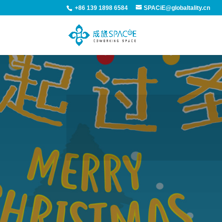
+86 139 1898 6584
SPACiE@globaltality.cn