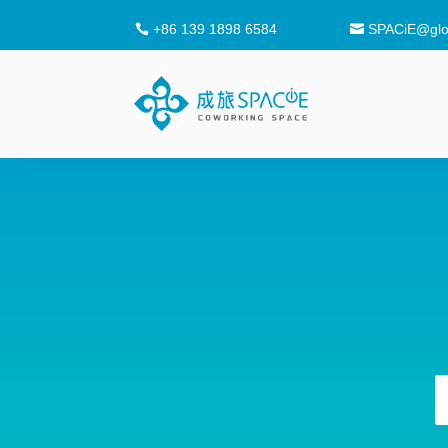
+86 139 1898 6584
SPACiE@glob

